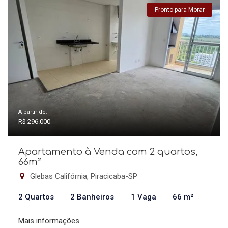
Pronto para Morar
A partir de:
R$ 296.000
Apartamento à Venda com 2 quartos,
66m²
Glebas Califórnia, Piracicaba-SP
2 Quartos
2 Banheiros
1 Vaga
66 m²
Mais informações