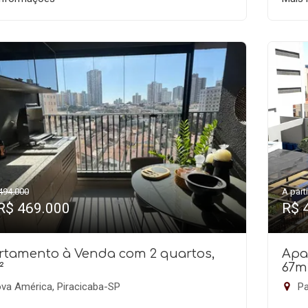
494.000
A parti
 R$ 469.000
R$ 
rtamento à Venda com 2 quartos,
Apa
²
67m
va América, Piracicaba-SP
Pa