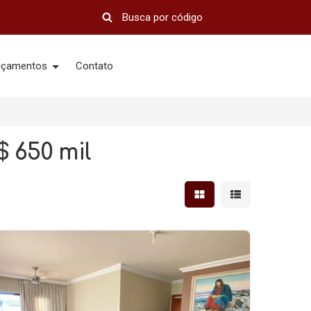
nçamentos
Contato
 650 mil
Mostrar resultados em 
Mostrar resultad