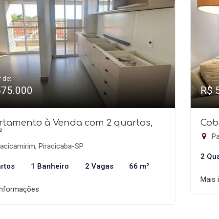
r de:
575.000
R$ 
rtamento à Venda com 2 quartos,
Cob
²
Pa
acicamirim, Piracicaba-SP
2 Qu
rtos
1 Banheiro
2 Vagas
66 m²
Mais 
informações