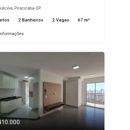
²
ulicéia, Piracicaba-SP
artos
2 Banheiros
2 Vagas
67 m²
informações
410.000