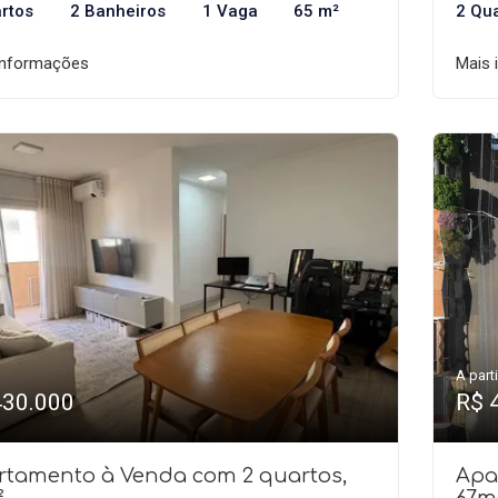
rtos
2 Banheiros
1 Vaga
65 m²
2 Qu
informações
Mais 
A parti
430.000
R$ 
rtamento à Venda com 2 quartos,
Apa