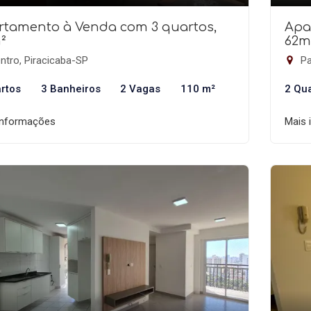
rtamento à Venda com 3 quartos,
Apa
²
62m
ntro, Piracicaba-SP
Pa
rtos
3 Banheiros
2 Vagas
110 m²
2 Qu
informações
Mais 