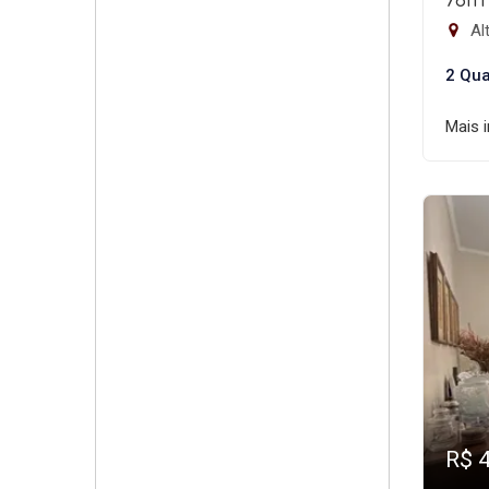
78m
Alt
2 Qua
Mais 
R$ 