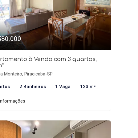
580.000
rtamento à Venda com 3 quartos,
m²
la Monteiro, Piracicaba-SP
artos
2 Banheiros
1 Vaga
123 m²
informações