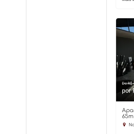
De R$ 
por
Apa
65m
No