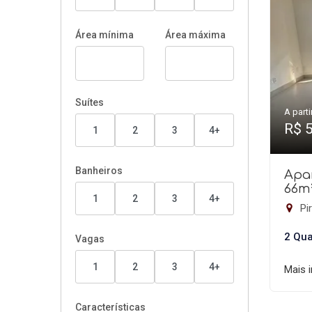
Área mínima
Área máxima
Suítes
A parti
R$ 
1
2
3
4+
Banheiros
Apa
66m
1
2
3
4+
Pir
2 Qua
Vagas
1
2
3
4+
Mais 
Características