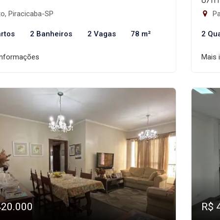
²
67m
o, Piracicaba-SP
Pa
rtos
2 Banheiros
2 Vagas
78 m²
2 Qu
informações
Mais 
420.000
R$ 