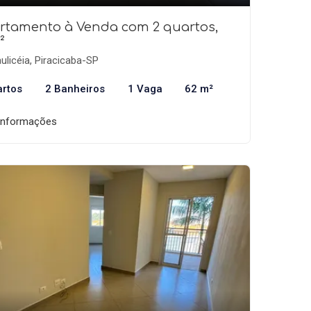
rtamento à Venda com 2 quartos,
²
ulicéia, Piracicaba-SP
artos
2 Banheiros
1 Vaga
62 m²
informações