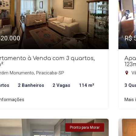
620.000
R$ 
rtamento à Venda com 3 quartos,
Apa
m²
123
rdim Monumento, Piracicaba-SP
Vi
rtos
2 Banheiros
2 Vagas
114 m²
3 Qu
informações
Mais 
Pronto para Morar