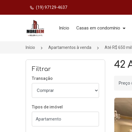
(19) 97129-4637
Página inicial
Início
Casas em condomínio
Início
Apartamentos à venda
Até R$ 650 mil
42 
Filtrar
Transação
Ordenar
Tipos de imóvel