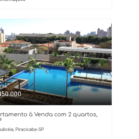
r de:
450.000
rtamento à Venda com 2 quartos,
²
ulicéia, Piracicaba-SP