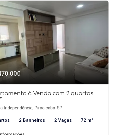
470.000
rtamento à Venda com 2 quartos,
²
la Independência, Piracicaba-SP
artos
2 Banheiros
2 Vagas
72 m²
informações