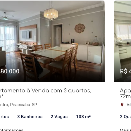
480.000
R$ 
rtamento à Venda com 3 quartos,
Apa
m²
72m
ntro, Piracicaba-SP
Vi
rtos
3 Banheiros
2 Vagas
108 m²
2 Qu
informações
Mais 