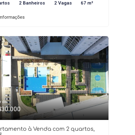
artos
2 Banheiros
2 Vagas
67 m²
informações
r de:
430.000
rtamento à Venda com 2 quartos,