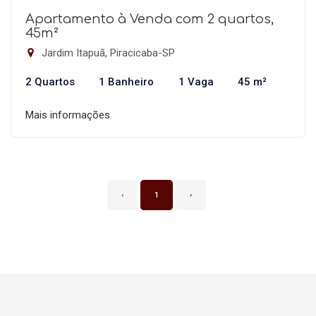
Apartamento à Venda com 2 quartos,
45m²
Jardim Itapuã, Piracicaba-SP
2 Quartos
1 Banheiro
1 Vaga
45 m²
Mais informações
‹
1
›