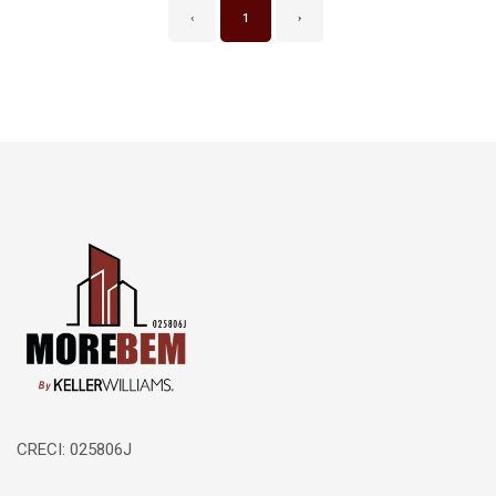
‹
1
›
Página inicial
CRECI: 025806J