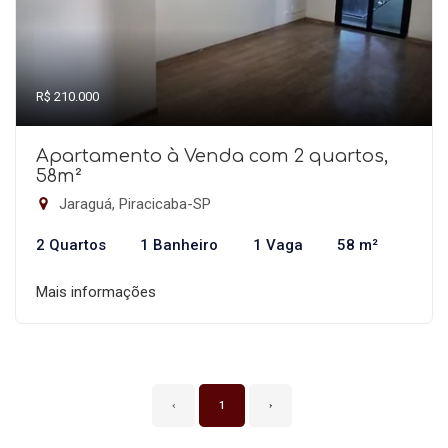
R$ 210.000
Apartamento à Venda com 2 quartos,
58m²
Jaraguá, Piracicaba-SP
2 Quartos
1 Banheiro
1 Vaga
58 m²
Mais informações
‹
1
›