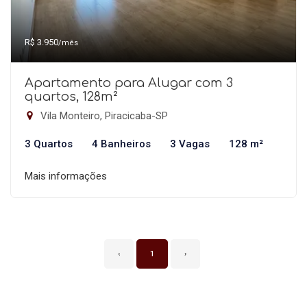
R$ 3.950
/mês
Apartamento para Alugar com 3
quartos, 128m²
Vila Monteiro, Piracicaba-SP
3 Quartos
4 Banheiros
3 Vagas
128 m²
Mais informações
‹
1
›