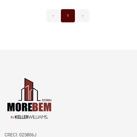
‹
1
›
Página inicial
CRECI: 025806J