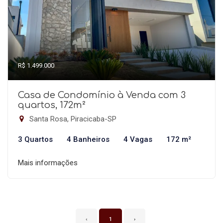
R$ 1.499.000
Casa de Condomínio à Venda com 3
quartos, 172m²
Santa Rosa, Piracicaba-SP
3 Quartos
4 Banheiros
4 Vagas
172 m²
Mais informações
‹
1
›