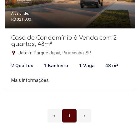
A partir de:
R$ 321.000
Casa de Condomínio à Venda com 2
quartos, 48m²
Jardim Parque Jupiá, Piracicaba-SP
2 Quartos
1 Banheiro
1 Vaga
48 m²
Mais informações
‹
1
›