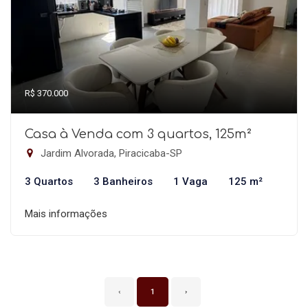
R$ 370.000
Casa à Venda com 3 quartos, 125m²
Jardim Alvorada, Piracicaba-SP
3 Quartos
3 Banheiros
1 Vaga
125 m²
Mais informações
‹
1
›