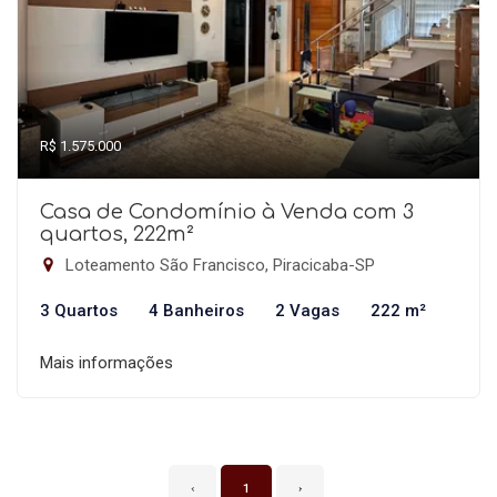
R$ 1.575.000
Casa de Condomínio à Venda com 3
quartos, 222m²
Loteamento São Francisco, Piracicaba-SP
3 Quartos
4 Banheiros
2 Vagas
222 m²
Mais informações
‹
1
›