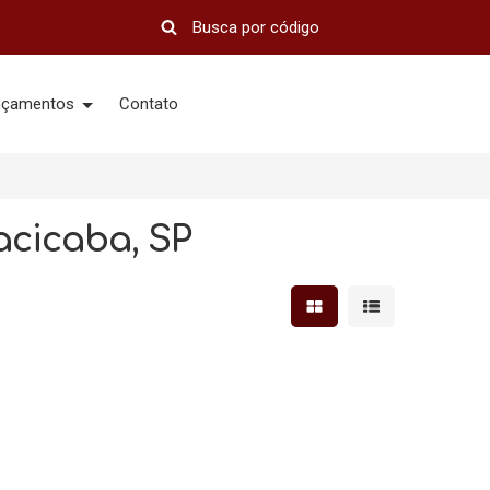
nçamentos
Contato
acicaba, SP
Mostrar resultados em 
Mostrar resultad