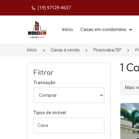
(19) 97129-4637
Página inicial
Início
Casas em condomínio
Início
Casas à venda
Piracicaba/SP
P
1 C
Filtrar
Transação
Ordenar
Tipos de imóvel