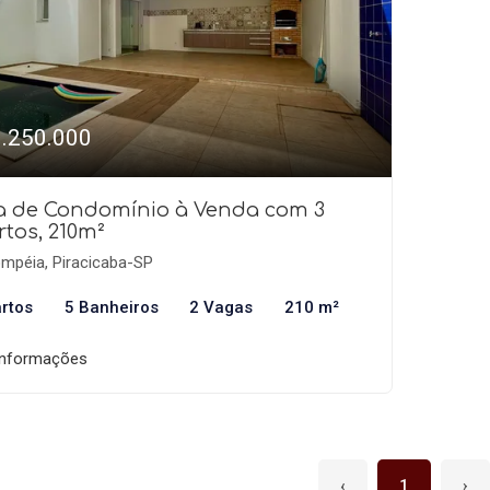
1.250.000
a de Condomínio à Venda com 3
tos, 210m²
mpéia, Piracicaba-SP
rtos
5 Banheiros
2 Vagas
210 m²
informações
‹
1
›