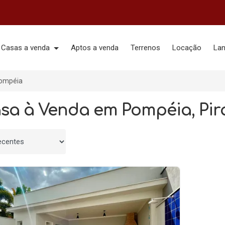
Casas a venda
Aptos a venda
Terrenos
Locação
La
ompéia
asa à Venda em Pompéia, Pir
 por