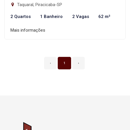
Taquaral, Piracicaba-SP
2 Quartos
1 Banheiro
2 Vagas
62 m²
Mais informações
‹
1
›
Página inicial