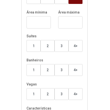
Área mínima
Área máxima
Suítes
1
2
3
4+
Banheiros
1
2
3
4+
Vagas
1
2
3
4+
Características