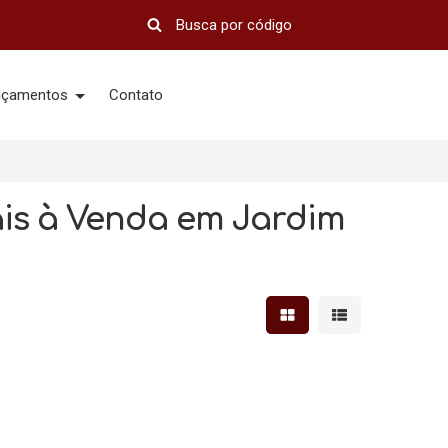
nçamentos
Contato
is à Venda em Jardim
Mostrar resultados em 
Mostrar resultad