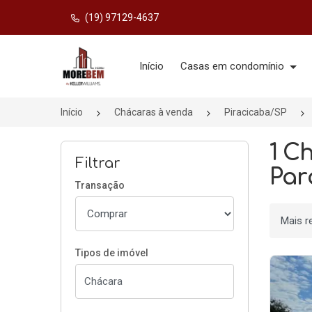
(19) 97129-4637
Página inicial
Início
Casas em condomínio
Início
Chácaras à venda
Piracicaba/SP
1 C
Filtrar
Par
Transação
Ordenar
Tipos de imóvel