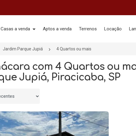
Casas a venda
Aptos a venda
Terrenos
Locação
La
Jardim Parque Jupiá
4 Quartos ou mais
hácara com 4 Quartos ou ma
que Jupiá, Piracicaba, SP
 por