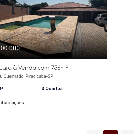
600.000
cara à Venda com 756m²
u Queimado, Piracicaba-SP
M²
3 Quartos
informações