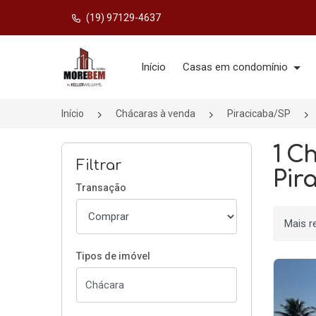
(19) 97129-4637
Página inicial
Início
Casas em condomínio
Início
Chácaras à venda
Piracicaba/SP
1 C
Filtrar
Pir
Transação
Ordenar
Tipos de imóvel