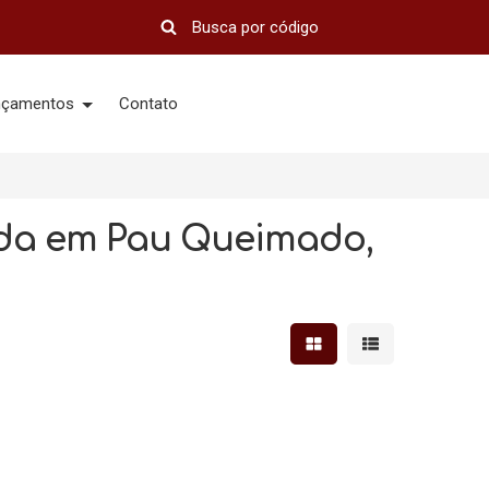
nçamentos
Contato
nda em Pau Queimado,
Mostrar resultados em 
Mostrar resultad