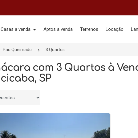
Casas a venda
Aptos a venda
Terrenos
Locação
La
Pau Queimado
3 Quartos
hácara com 3 Quartos à Ve
acicaba, SP
 por