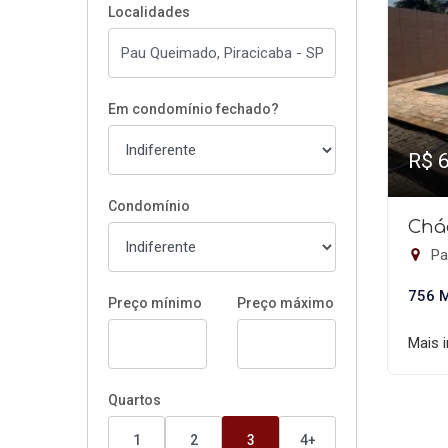
Localidades
Em condomínio fechado?
R$ 
Condomínio
Chá
Pa
756 
Preço mínimo
Preço máximo
Mais 
Quartos
1
2
3
4+