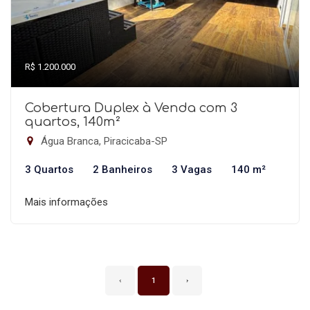
R$ 1.200.000
Cobertura Duplex à Venda com 3
quartos, 140m²
Água Branca, Piracicaba-SP
3 Quartos
2 Banheiros
3 Vagas
140 m²
Mais informações
‹
1
›