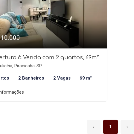
510.000
ertura à Venda com 2 quartos, 69m²
licéia, Piracicaba-SP
rtos
2 Banheiros
2 Vagas
69 m²
informações
‹
1
›