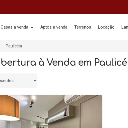
Casas a venda
Aptos a venda
Terrenos
Locação
La
Paulicéia
obertura à Venda em Paulicéi
 por