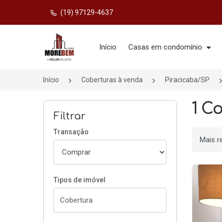
(19) 97129-4637
Página inicial
Início
Casas em condomínio
Início
Coberturas à venda
Piracicaba/SP
1 C
Filtrar
Transação
Ordenar
Tipos de imóvel