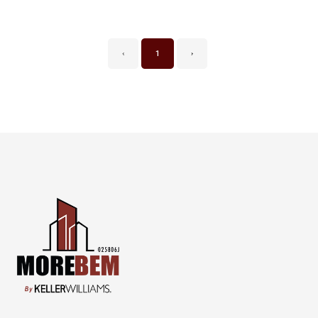
‹
1
›
Página inicial