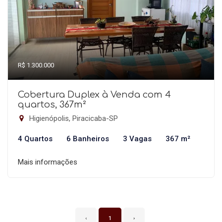
R$ 1.300.000
Cobertura Duplex à Venda com 4
quartos, 367m²
Higienópolis, Piracicaba-SP
4 Quartos
6 Banheiros
3 Vagas
367 m²
Mais informações
‹
1
›