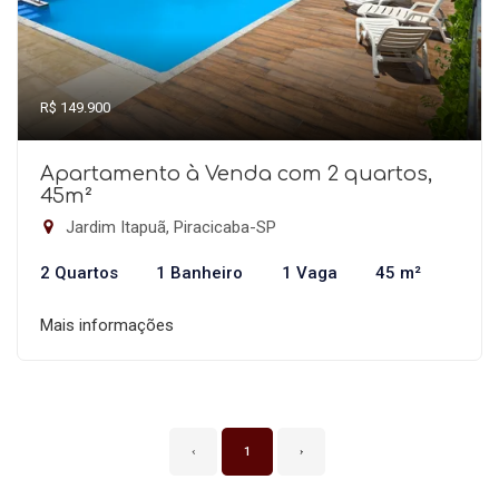
R$ 149.900
Apartamento à Venda com 2 quartos,
45m²
Jardim Itapuã, Piracicaba-SP
2 Quartos
1 Banheiro
1 Vaga
45 m²
Mais informações
‹
1
›