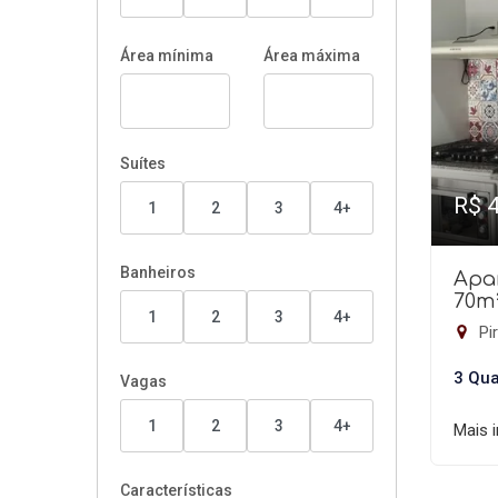
Área mínima
Área máxima
Suítes
R$ 
1
2
3
4+
Banheiros
Apa
70m
1
2
3
4+
Pir
3 Qua
Vagas
1
2
3
4+
Mais 
Características