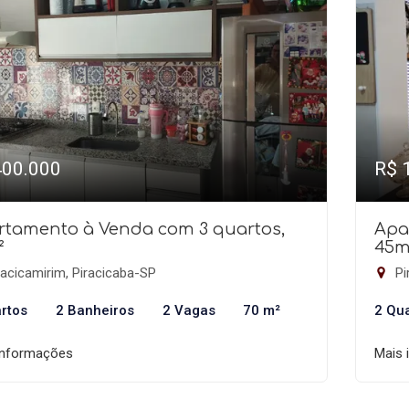
400.000
R$ 
rtamento à Venda com 3 quartos,
Apa
²
45m
acicamirim, Piracicaba-SP
Pi
rtos
2 Banheiros
2 Vagas
70 m²
2 Qu
informações
Mais 