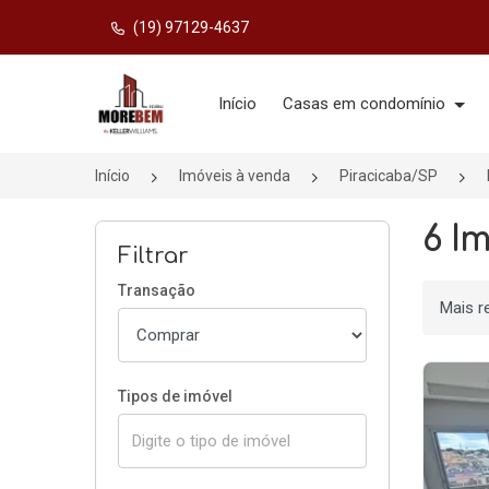
(19) 97129-4637
Página inicial
Início
Casas em condomínio
Início
Imóveis à venda
Piracicaba/SP
6 I
Filtrar
Transação
Ordenar
Tipos de imóvel