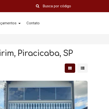
nçamentos
Contato
rim, Piracicaba, SP
Mostrar resultados em 
Mostrar resultad