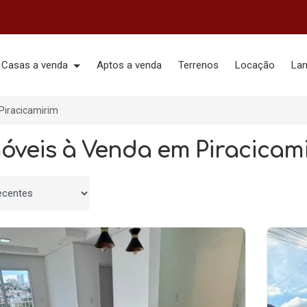
Casas a venda
Aptos a venda
Terrenos
Locação
La
Piracicamirim
móveis à Venda em Piracicami
 por