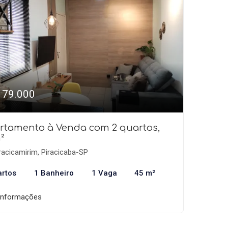
179.000
rtamento à Venda com 2 quartos,
²
racicamirim, Piracicaba-SP
artos
1 Banheiro
1 Vaga
45 m²
informações