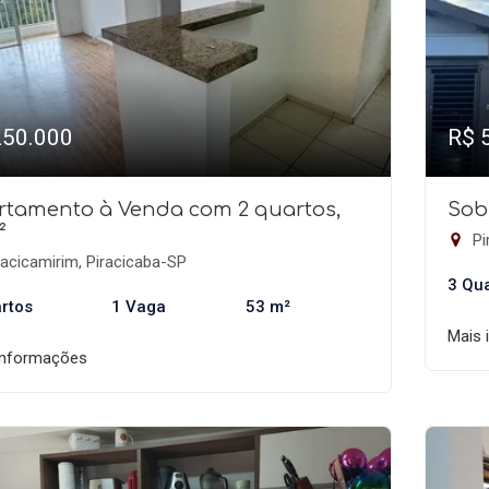
250.000
R$ 
rtamento à Venda com 2 quartos,
Sob
²
Pi
acicamirim, Piracicaba-SP
3 Qu
rtos
1 Vaga
53 m²
Mais 
informações