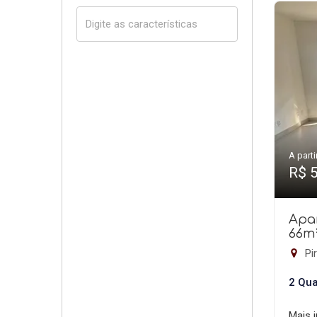
A parti
R$ 
Apa
66m
Pir
2 Qua
Mais 