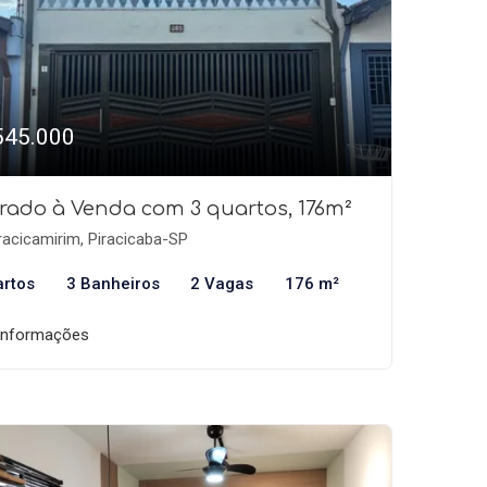
545.000
rado à Venda com 3 quartos, 176m²
racicamirim, Piracicaba-SP
artos
3 Banheiros
2 Vagas
176 m²
informações