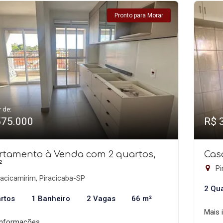
Pronto para Morar
r de:
575.000
R$ 
rtamento à Venda com 2 quartos,
Cas
²
Pi
acicamirim, Piracicaba-SP
2 Qu
rtos
1 Banheiro
2 Vagas
66 m²
Mais 
informações