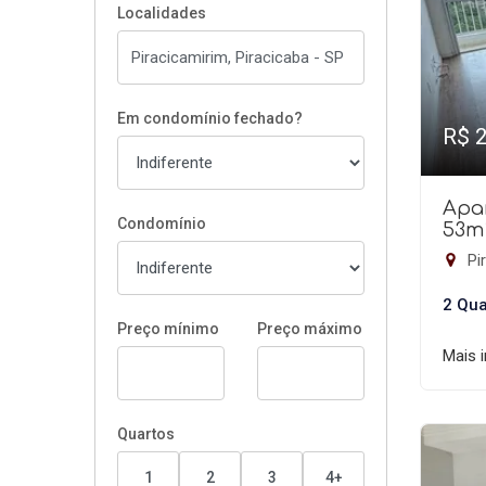
Localidades
Em condomínio fechado?
R$ 
Apa
Condomínio
53m
Pir
2 Qua
Preço mínimo
Preço máximo
Mais 
Quartos
1
2
3
4+