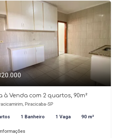
320.000
a à Venda com 2 quartos, 90m²
racicamirim, Piracicaba-SP
artos
1 Banheiro
1 Vaga
90 m²
informações