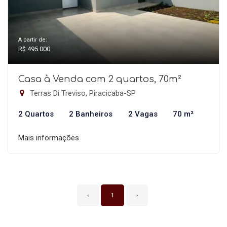
A partir de:
R$ 495.000
Casa à Venda com 2 quartos, 70m²
Terras Di Treviso, Piracicaba-SP
2 Quartos
2 Banheiros
2 Vagas
70 m²
Mais informações
‹
1
›