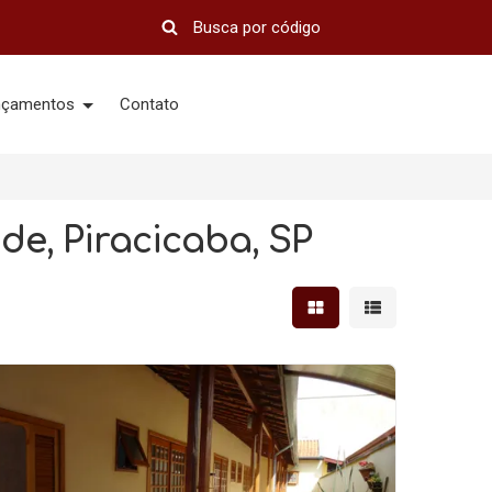
nçamentos
Contato
de, Piracicaba, SP
Mostrar resultados em 
Mostrar resultad