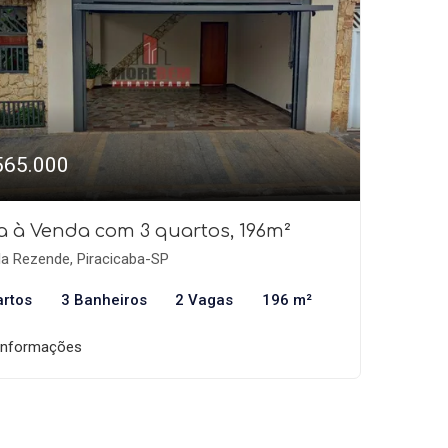
565.000
a à Venda com 3 quartos, 196m²
la Rezende, Piracicaba-SP
artos
3 Banheiros
2 Vagas
196 m²
informações