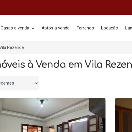
Casas a venda
Aptos a venda
Terrenos
Locação
La
Vila Rezende
móveis à Venda em Vila Rezen
 por