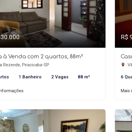
430.000
R$ 
a à Venda com 2 quartos, 88m²
Cas
a Rezende, Piracicaba-SP
Vi
rtos
1 Banheiro
2 Vagas
88 m²
6 Qu
informações
Mais 