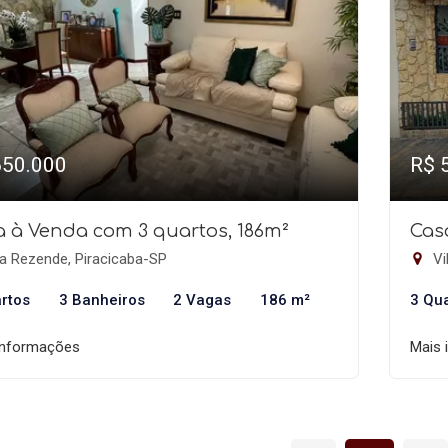
650.000
R$ 
 à Venda com 3 quartos, 186m²
Cas
a Rezende, Piracicaba-SP
Vi
rtos
3 Banheiros
2 Vagas
186 m²
3 Qu
informações
Mais 