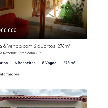
900.000
a à Venda com 6 quartos, 278m²
la Rezende, Piracicaba-SP
artos
6 Banheiros
5 Vagas
278 m²
informações