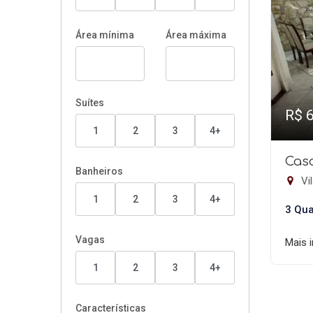
Área mínima
Área máxima
Suítes
R$ 
1
2
3
4+
Casa
Banheiros
Vil
1
2
3
4+
3 Qua
Vagas
Mais 
1
2
3
4+
Características