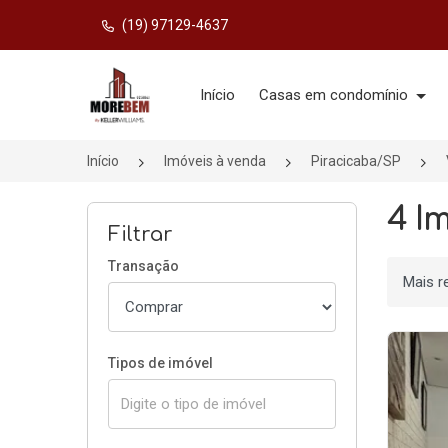
(19) 97129-4637
Página inicial
Início
Casas em condomínio
Início
Imóveis à venda
Piracicaba/SP
4 I
Filtrar
Transação
Ordenar
Tipos de imóvel