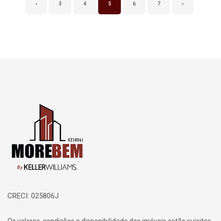
‹
3
4
5
6
7
›
Página inicial
CRECI: 025806J
Os valores, condições e disponibilidade dos imóveis estão sujeitos