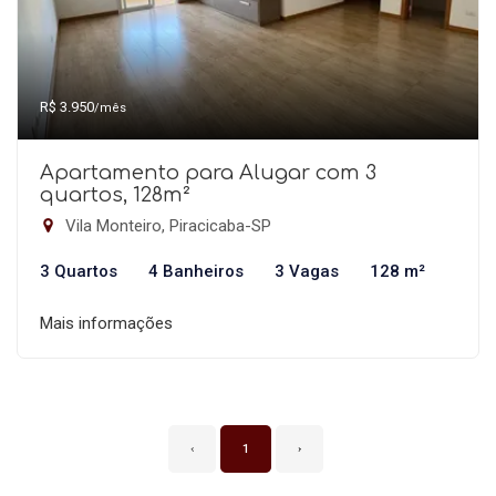
R$ 3.950
/mês
Apartamento para Alugar com 3
quartos, 128m²
Vila Monteiro, Piracicaba-SP
3 Quartos
4 Banheiros
3 Vagas
128 m²
Mais informações
‹
1
›