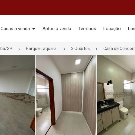
Casas a venda
Aptos a venda
Terrenos
Locação
La
aba/SP
Parque Taquaral
3 Quartos