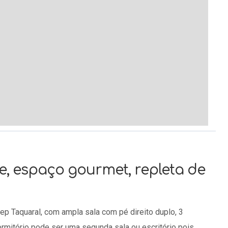
te, espaço gourmet, repleta de
p Taquaral, com ampla sala com pé direito duplo, 3
ormitório pode ser uma segunda sala ou escritório pois