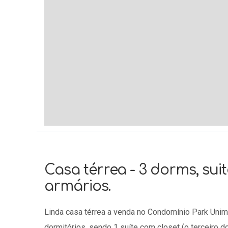
Casa térrea - 3 dorms, sui
armários.
Linda casa térrea a venda no Condomínio Park Unime
dormitórios, sendo 1 suíte com closet (o terceiro d