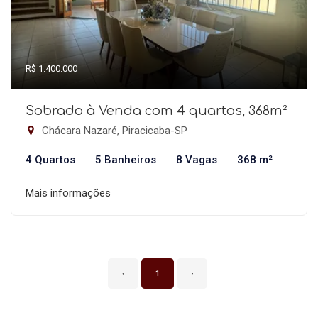
R$ 1.400.000
Sobrado à Venda com 4 quartos, 368m²
Chácara Nazaré, Piracicaba-SP
4 Quartos
5 Banheiros
8 Vagas
368 m²
Mais informações
‹
1
›