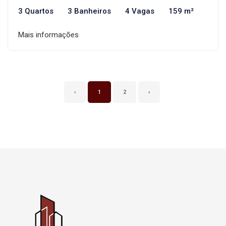
3 Quartos
3 Banheiros
4 Vagas
159 m²
Mais informações
‹
1
2
›
Página inicial