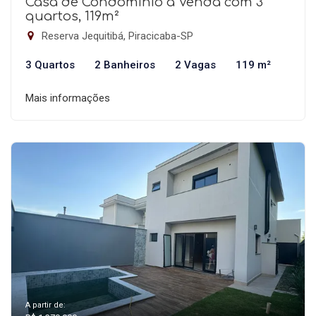
Casa de Condomínio à Venda com 3
quartos, 119m²
Reserva Jequitibá, Piracicaba-SP
3 Quartos
2 Banheiros
2 Vagas
119 m²
Mais informações
A partir de: